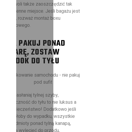
pozwoli także zaoszczędzić tak
bezcenne miejsce. Jeśli bagażu jest
dużo, rozważ montaż boxu
dachowego.
NIE PAKUJ PONAD
MIARĘ, ZOSTAW
WIDOK DO TYŁU
Nie zasłaniaj tylnej szyby,
widoczność do tyłu to nie luksus a
bezpieczeństwo! Dodatkowo jeśli
doszłoby do wypadku, wszystkie
przedmioty ponad tylną kanapą,
mogą wylecieć do przodu,