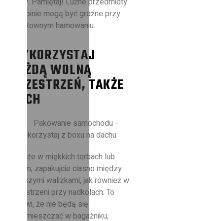
jazdy. Pamiętaj! Luźne przedmioty
w kabinie mogą być groźne przy
gwałtownym hamowaniu.
WYKORZYSTAJ
KAŻDĄ WOLNĄ
PRZESTRZEŃ, TAKŻE
DACH
Bagaże w miękkich torbach lub
luzem, zapakujcie ciasno między
cięższymi walizkami, jak również w
przestrzeni przy nadkolach. To
sprawi, że nie będą się
przemieszczać w bagażniku,