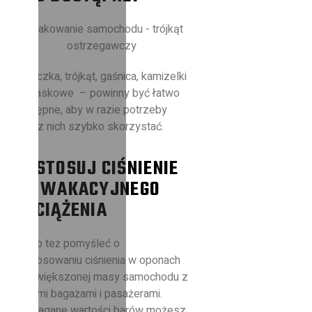
Apteczka, trójkąt, gaśnica, kamizelki
odblaskowe – powinny być łatwo
dostępne, aby w razie potrzeby
móc z nich szybko skorzystać.
DOSTOSUJ CIŚNIENIE
DO WAKACYJNEGO
OBCIĄŻENIA
Warto też pomyśleć o
dostosowaniu ciśnienia w oponach
do zwiększonej masy samochodu z
Twoimi bagażami i pasażerami.
Wymagane wartości barów możesz