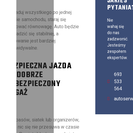
JAKIEŚ
PYTANIA
Nie ładuj wszystkiego po jednej
stronie samochodu, staraj się
Nie
zachować równowagę. Auto będzie
wahaj się
do nas
prowadzić się stabilniej, a
zadzwonić.
hamowanie jest bardziej
Jesteśmy
przewidywalne.
zespołem
ekspertów.
BEZPIECZNA JAZDA
TO DOBRZE
693
ZABEZPIECZONY
533
564
BAGAŻ
autoser
Użyj pasów, siatek lub organizerów,
niech nic się nie przesuwa w czasie