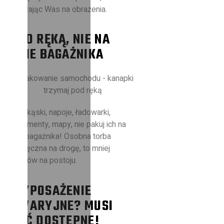
narażając Was na obrażenia.
POD RĘKĄ, NIE NA
DNIE BAGAŻNIKA
Przekąski, napoje, ładowarki,
dokumenty, mapy, nie pakuj ich na
dno bagażnika! Osobna torba
podręczna na drogę, to mniej
nerwów na postoju.
WYPOSAŻENIE
AWARYJNE? MUSI
BYĆ DOSTĘPNE!