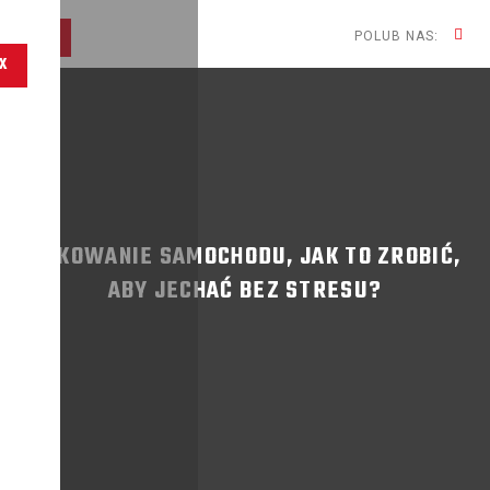
POLUB NAS:
X
PAKOWANIE SAMOCHODU, JAK TO ZROBIĆ,
ABY JECHAĆ BEZ STRESU?