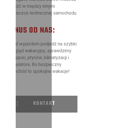
znaleźć w między innymi
książeczce technicznej samochodu.
BONUS OD NAS:
Przed wyjazdem podjedź na szybki
przegląd wakacyjny, sprawdzimy
stan opon, płynów, klimatyzacji i
akumulatora. Bo bezpieczny
samochód to spokojne wakacje!
KONTAKT